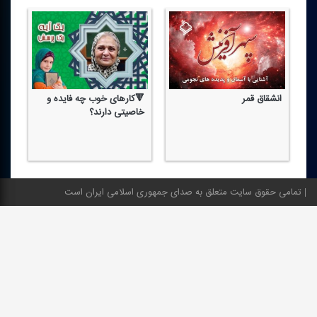
انشقاق قمر
🔻كارهای خوب چه فایده و
🔻
ن
خاصیتی دارند؟
تن
؟
یك
تمامی حقوق سایت متعلق به صدای جمهوری اسلامی ایران است