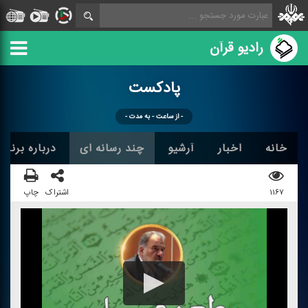
رادیو قرآن
پادكست
- از ساعت - به مدت -
خانه
اخبار
آرشیو
چند رسانه ای
درباره برنامه
۱۱۶۷
اشتراک
چاپ