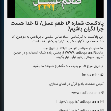
پادكست شماره ۱۶ طعم عسل/ تا خدا هست
چرا نگران باشیم?
این پادكست به كارشناسی استاد عباس سلیمی با پرداختن به موضوع "تا
خدا هست چرا نگران باشیم?" تولید و پخش شده است.
مخاطبان در سرتاسر دنیا می توانند از طریق وب
سایتWWW.radioquran.IR از پخش زنده شبكه استفاده و در جریان
آخرین خبرهای رادیو قرآن قرار بگیرند.
از طریق موج اف.ام ردیف ۱۰۰ مگاهرتز شنونده ما باشید.
📻 fm ۱۰۰ mhz
آدرس صفحات رادیو قرآن در فضای مجازی:
🌐 www.radioquran.ir
http://sapp.ir/radioquran_ir 🆔
https://ble.ir/radioquran_ir 🆔