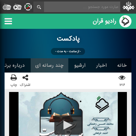
رادیو قرآن
پادكست
- از ساعت - به مدت -
خانه
اخبار
آرشیو
چند رسانه ای
درباره برنامه
۱۲۱۶
اشتراک
چاپ