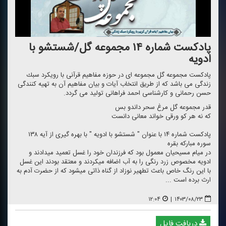
پادكست شماره ۱۴ مجموعه گل/شستشو با
ادویه
پادكست مجموعه گل مجموعه ای در حوزه مفاهیم قرآنی با رویكرد سبك
زندگی می باشد كه از طریق انتخاب آیات و بیان مفاهیم آن به تهیه كنندگی
حسن رحمانی و كارشناسی احمد فراهانی تولید می گردد.
قدر مجموعه گل مرغ سحر داندو بس
كه نه هر كو ورقی خواند معانی دانست
پادكست شماره ۱۴ با عنوان " شستشو با ادویه " با بهره گیری از آیه ۱۳۸
سوره مباركه بقره
در میام مسیحیان معمول بود كه فرزندان خود را غسل تعمید میدادند و
ادویه مخصوص زرد رنگی را به آب اضافه میكردند و معتقد بودند این غسل
با این رنگ خاص باعث تطهیر نوزاد از گناه ذاتی میشود كه از حضرت آدم به
ارث برده است ...
۱۲:۰۴
|
۱۴۰۳/۰۸/۲۳
دریافت فایل