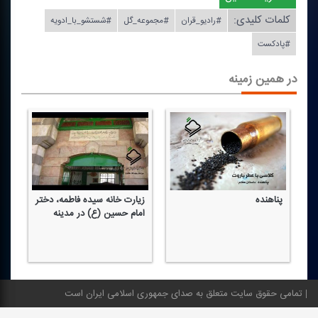
کلمات کلیدی:
#رادیو_قران
#مجموعه_گل
#شستشو_با_ادویه
#پادكست
در همین زمینه
پناهنده
زیارت خانه سیده فاطمه، دختر
حس
امام حسین (ع) در مدینه
تمامی حقوق سایت متعلق به صدای جمهوری اسلامی ایران است