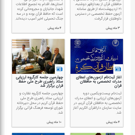
حافظان قرآن از بعدازظهر دوشنبه،
استان‌ها، اقدام به تجمیع اطلاعات
۲۱ اردیبهشت‌ماه از طریق سامانه
شهدا، جانبازان و مجروحانی كرده
آزمون حفظ تخصصی در دسترس
است كه حافظ قرآن بوده و در سه
داوطلبان قرار گرفت.
جنگ تحمیلی اخیر آسیب دیده‌اند.
۳ ماه پیش
۴ ماه پیش
آغاز ثبت‌نام آزمون‌های اعطای
چهارمین جلسه كارگروه ارزیابی
مدرك تخصصی به حافظان
ستاد راهبری طرح ملی حفظ
قرآن
قرآن برگزار شد
ثبت‌نام بیست‌ویكمین دوره
چهارمین جلسه كارگروه نظارت و
آزمون‌های ارزیابی و اعطای مدرك
ارزیابی ستاد راهبری طرح ملی
تخصصی به حافظان قرآن كریم، در
حفظ قرآن كریم در محل دبیرخانه
سایت سازمان دارالقرآن الكریم آغاز
شورای توسعه فرهنگ قرآنی برگزار
شد.
شد.
۴ ماه پیش
۱۰ ماه پیش