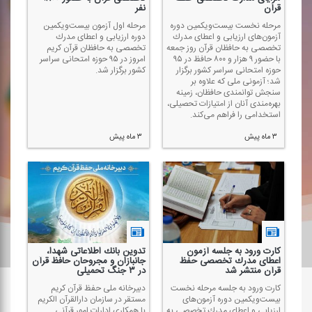
قرآن
نفر
مرحله نخست بیست‌ویكمین دوره
مرحله اول آزمون بیست‌ویكمین
آزمون‌های ارزیابی و اعطای مدرك
دوره ارزیابی و اعطای مدرك
تخصصی به حافظان قرآن روز جمعه
تخصصی به حافظان قرآن كریم
با حضور ۹ هزار و ۸۰۰ حافظ در ۹۵
امروز در ۹۵ حوزه امتحانی سراسر
حوزه امتحانی سراسر كشور برگزار
كشور برگزار شد.
شد؛ آزمونی ملی كه علاوه بر
سنجش توانمندی حافظان، زمینه
بهره‌مندی آنان از امتیازات تحصیلی،
استخدامی را فراهم می‌كند.
۳ ماه پیش
۳ ماه پیش
كارت ورود به جلسه آزمون
تدوین بانك اطلاعاتی شهدا،
اعطای مدرك تخصصی حفظ
جانبازان و مجروحان حافظ قرآن
قرآن منتشر شد
در ۳ جنگ تحمیلی
كارت ورود به جلسه مرحله نخست
دبیرخانه ملی حفظ قرآن كریم
بیست‌ویكمین دوره آزمون‌های
مستقر در سازمان دارالقرآن الكریم
ارزیابی و اعطای مدرك تخصصی به
با همكاری ادارات امور قرآنی