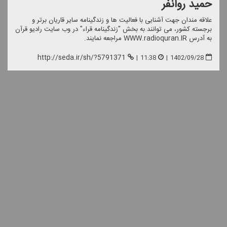
حمید روانفر
علاقه مندان جهت آشنایی با فعالیت ها و زندگینامه سایر قاریان برتر و
برجسته كشور، می توانند به بخش "زندگینامه قراء" در وب سایت رادیو قرآن
به آدرس WWW.radioquran.IR مراجعه نمایند.
http://seda.ir/sh/?5791371
|
11:38
|
1402/09/28