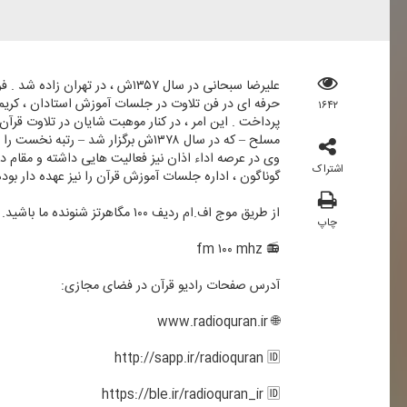
حرفه ای در فن تلاوت در جلسات آموزش استادان ، كریم
۱۶۴۲
پرداخت . این امر ، در كنار موهبت شایان در تلاوت قرآ
مسلح – كه در سال ۱۳۷۸ش برگزار شد – رتبه نخست را به دست آورد . سپس در سال ۱۳۸۰ش ، مقام اول مسابقات سراسری قرائت قرآن دانشجویان را كسب كرد .
اشتراک
گوناگون ، اداره جلسات آموزش قرآن را نیز عهده دار بو
از طریق موج اف.ام ردیف ۱۰۰ مگاهرتز شنونده ما باشید.
چاپ
📻 fm ۱۰۰ mhz
آدرس صفحات رادیو قرآن در فضای مجازی:
🌐 www.radioquran.ir
http://sapp.ir/radioquran 🆔
https://ble.ir/radioquran_ir 🆔