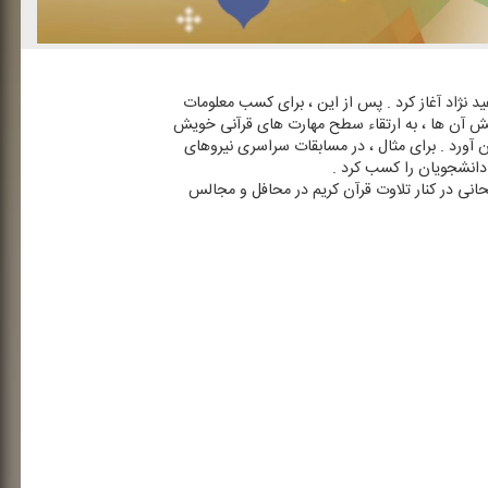
ائت آن را از سال ۱۳۶۷ش تحت نظر استاد ، سید حسین مفید نژاد آغاز كرد . پس از این ، برای كسب معلومات
نش آن ها ، به ارتقاء سطح مهارت های قرآنی خویش
ن آورد . برای مثال ، در مسابقات سراسری نیروهای
در سال ۱۳۸۳ش را از آن خود كرده است . علیرضا سبحانی در كنار تلاوت قرآن كریم در محافل و مجالس