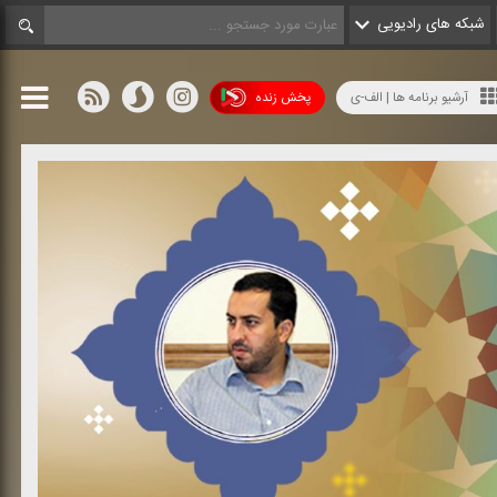
شبکه های رادیویی
آرشیو برنامه ها | الف-ی
پخش زنده