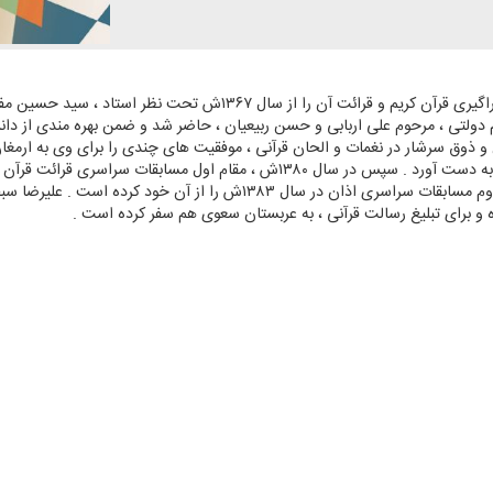
علیرضا سبحانی در سال ۱۳۵۷ش ، در تهران زاده شد . فراگیری قرآن كریم و قر
 دولتی ، مرحوم علی اربابی و حسن ربیعیان ، حاضر شد و ضمن بهره مندی از دا
ن و ذوق سرشار در نغمات و الحان قرآنی ، موفقیت های چندی را برای وی به ارمغا
وی در عرصه اداء اذان نیز فعالیت هایی داشته و مقام دوم مسابقات سراسری اذان 
ده و برای تبلیغ رسالت قرآنی ، به عربستان سعوی هم سفر كرده است .