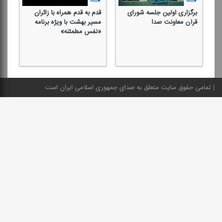
برگزاری اولین جلسه شورای
قدم به قدم همراه با زائران
دی
قرآن معاونت صدا
مسیر بهشت با ویژه برنامه
قر
«نفس مطمئنه»
حض
تمامی حقوق سایت متعلق به صدای جمهوری اسلامی ایران است