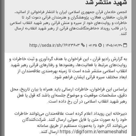
شهید منتشر شد
انجمن خادمان قرآن جمهوری اسلامی ایران با انتشار فراخوانی از اساتید،
قاریان، حافظان، فعالان، پژوهشگران و هنرمندان قرآنی دعوت كرد تا
خاطرات و روایت‌های خود از سیره و منش قرآنی رهبر شهید انقلاب اسلامی
را در قالب رویداد «خاطره‌نگاشت‌های قرآنی از رهبر شهید انقلاب» ارسال
كنند.
http://seda.ir/sh/?۶۱۲۳۶۰۳
|
۰۷:۳۵
|
۱۴۰۵/۰۲/۳۰
به گزارش رادیو قرآن ، این فراخوان با هدف گردآوری و ثبت خاطرات و
روایت‌های مرتبط با فعالیت‌ها، رهنمودها و رفتارهای قرآنی رهبر شهید
انقلاب اسلامی منتشر شده است تا زمینه بهره‌مندی علاقه‌مندان از
ابعاد مختلف سیره قرآنی ایشان فراهم شود.
براساس این فراخوان، خاطرات ارسالی باید همراه با بیان تاریخ، محل
دقیق، مشخصات موقعیت و موضوع جلسه‌ای باشد كه قول یا فعل
رهبر شهید انقلاب اسلامی در آن رخ داده است.
دبیرخانه این رویداد اعلام كرده است علاقه‌مندان می‌توانند خاطرات
خود را به صورت متن یا فایل صوتی ارسال كنند. شركت‌كنندگان
می‌توانند آثار خود را به‌صورت مستقیم از طریق سامانه
https://digiform.ir/emameshahid ارسال كنند.