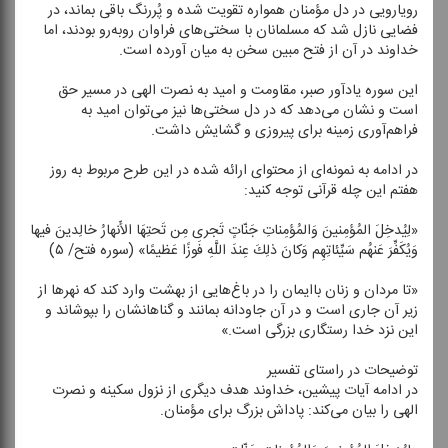
رویارویی در دل مؤمنان همواره تقویت شده و پُررنگ باقی بماند، در
فضایی نازل شد كه مسلمانان با سختی‌های فراوان روبه‌رو بودند، اما
خداوند در آن از فتح مبین سخن به میان آورده است.
این سوره یادآور صبر، مقاومت و امید به نصرت الهی در مسیر حق
است و نشان می‌دهد كه در دل سختی‌ها نیز می‌توان امید به
فراهم‌آوری زمینه برای پیروزی و گشایش داشت.
در ادامه به نمونه‌ای از محتوای ارائه شده در این طرح مربوط به روز
هفتم این چله قرآنی توجه كنید:
«لِیُدخِلَ المُؤمِنینَ وَالمُؤمِناتِ جَنّاتٍ تَجری مِن تَحتِهَا الأَنهارُ خالِدینَ فیها
وَیُكَفِّرَ عَنهُم سَیِّئاتِهِم وَكانَ ذلِكَ عِندَ اللَّهِ فَوزًا عَظیمًا» (سوره فتح/ ۵)
«تا مردان و زنان باایمان را در باغ‌هایی از بهشت وارد كند كه نهرها از
زیر آن جاری است و در آن جاودانه بمانند و گناهانشان را بپوشاند و
این نزد خدا رستگاری بزرگی است.»
توضیحات در راستای تفسیر
در ادامه آیات پیشین، خداوند هدف دیگری از نزول سكینه و نصرت
الهی را بیان می‌كند: پاداش بزرگ برای مؤمنان.