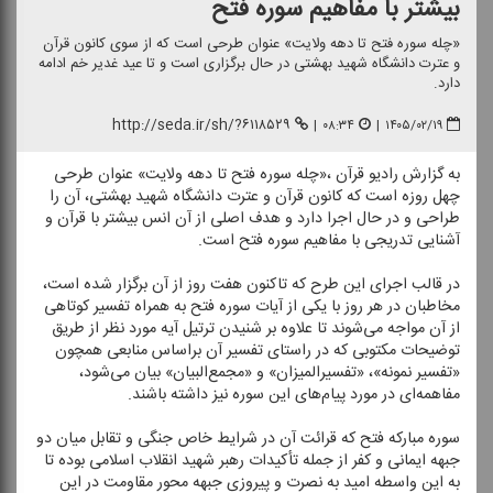
بیشتر با مفاهیم سوره فتح
«چله سوره فتح تا دهه ولایت» عنوان طرحی است كه از سوی كانون قرآن
و عترت دانشگاه شهید بهشتی در حال برگزاری است و تا عید غدیر خم ادامه
دارد.
http://seda.ir/sh/?۶۱۱۸۵۲۹
|
۰۸:۳۴
|
۱۴۰۵/۰۲/۱۹
به گزارش رادیو قرآن ،«چله سوره فتح تا دهه ولایت» عنوان طرحی
چهل روزه است كه كانون قرآن و عترت دانشگاه شهید بهشتی، آن را
طراحی و در حال اجرا دارد و هدف اصلی از آن انس بیشتر با قرآن و
آشنایی تدریجی با مفاهیم سوره فتح است.
در قالب اجرای این طرح كه تاكنون هفت روز از آن برگزار شده است،
مخاطبان در هر روز با یكی از آیات سوره فتح به همراه تفسیر كوتاهی
از آن مواجه می‌شوند تا علاوه بر شنیدن ترتیل آیه مورد نظر از طریق
توضیحات مكتوبی كه در راستای تفسیر آن براساس منابعی همچون
«تفسیر نمونه»، «تفسیرالمیزان» و «مجمع‌البیان» بیان می‌شود،
مفاهمه‌ای در مورد پیام‌های این سوره نیز داشته باشند.
سوره مباركه فتح كه قرائت آن در شرایط خاص جنگی و تقابل میان دو
جبهه ایمانی و كفر از جمله تأكیدات رهبر شهید انقلاب اسلامی بوده تا
به این واسطه امید به نصرت و پیروزی جبهه محور مقاومت در این