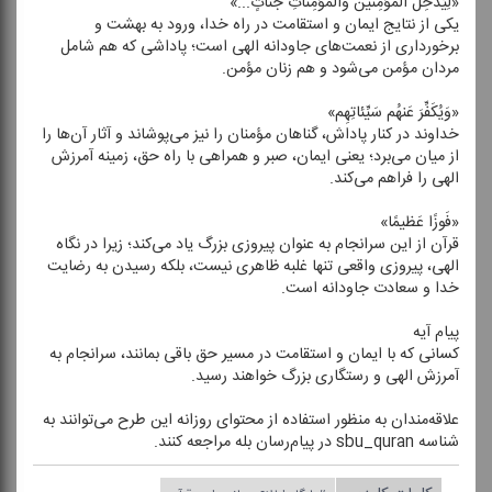
«لِیُدخِلَ المُؤمِنینَ وَالمُؤمِناتِ جَنّاتٍ...»
یكی از نتایج ایمان و استقامت در راه خدا، ورود به بهشت و
برخورداری از نعمت‌های جاودانه الهی است؛ پاداشی كه هم شامل
مردان مؤمن می‌شود و هم زنان مؤمن.
«وَیُكَفِّرَ عَنهُم سَیِّئاتِهِم»
خداوند در كنار پاداش، گناهان مؤمنان را نیز می‌پوشاند و آثار آن‌ها را
از میان می‌برد؛ یعنی ایمان، صبر و همراهی با راه حق، زمینه آمرزش
الهی را فراهم می‌كند.
«فَوزًا عَظیمًا»
قرآن از این سرانجام به عنوان پیروزی بزرگ یاد می‌كند؛ زیرا در نگاه
الهی، پیروزی واقعی تنها غلبه ظاهری نیست، بلكه رسیدن به رضایت
خدا و سعادت جاودانه است.
پیام آیه
كسانی كه با ایمان و استقامت در مسیر حق باقی بمانند، سرانجام به
آمرزش الهی و رستگاری بزرگ خواهند رسید.
علاقه‌مندان به منظور استفاده از محتوای روزانه این طرح می‌توانند به
شناسه sbu_quran در پیام‌رسان بله مراجعه كنند.