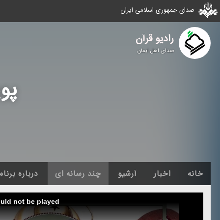
صدای جمهوری اسلامی ایران
رادیو قرآن
صدای اهل ایمان
پو
خانه
اخبار
آرشیو
چند رسانه ای
درباره برنام
ould not be played