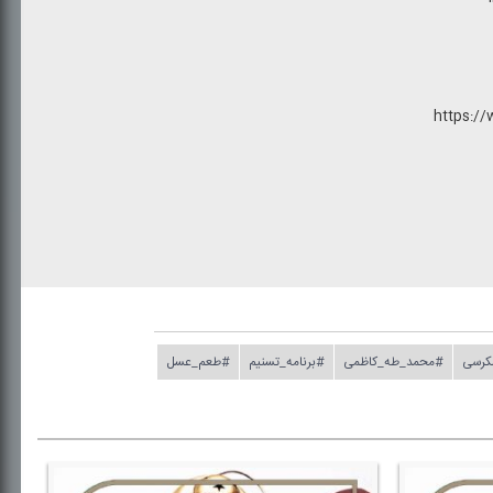
https://
كرسی
#محمد_طه_كاظمی
#برنامه_تسنیم
#طعم_عسل