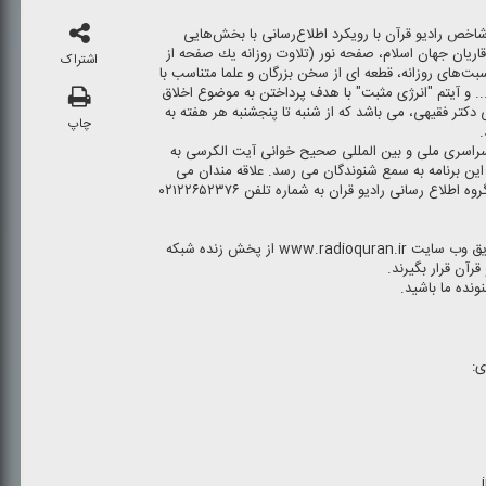
اخص رادیو قرآن با رویكرد اطلاع‌رسانی با بخش‌هایی
یان جهان اسلام، صفحه نور (تلاوت روزانه یك صفحه از
اشتراک
بت‌های روزانه، قطعه ای از سخن بزرگان و علما متناسب با
.. و آیتم "انرژی مثبت" با هدف پرداختن به موضوع اخلاق
 دكتر فقیهی، می باشد كه از شنبه تا پنجشنبه هر هفته به
چاپ
.
راسری ملی و بین المللی صحیح خوانی آیت الكرسی به
ر روز ساعت ۷:۰۵ در خلال این برنامه به سمع شنوندگان می رسد. علاقه مندان می
توانند برای شركت در این پویش با دفتر گروه اطلاع رسانی رادیو قران به شماره تلفن ۰۲۱۲۲۶۵۲۳۷۶
مخاطبان در سرتاسر دنیا می توانند از طریق وب سایت www.radioquran.ir از پخش زنده شبكه
رآن قرار بگیرند.
ی: