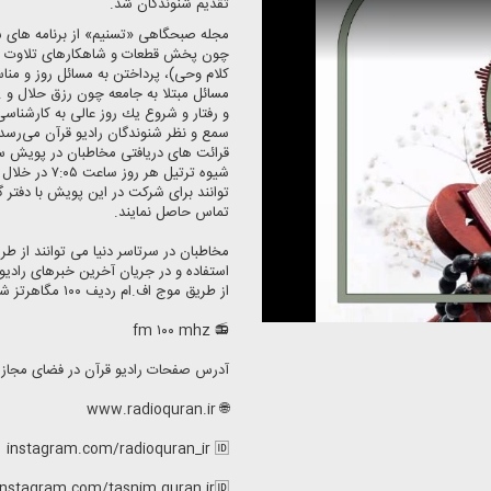
تقدیم شنوندگان شد.
مجله صبحگاهی «تسنیم» از برنامه های ش
چون پخش قطعات و شاهكارهای تلاوت قار
كلام وحی)، پرداختن به مسائل روز و مناس
مسائل مبتلا به جامعه چون رزق حلال و .
و رفتار و شروع یك روز عالی به كارشناسی
سمع و نظر شنوندگان رادیو قرآن می‌رسد
قرائت های دریافتی مخاطبان در پویش س
شیوه ترتیل ه
تماس حاصل نمایند.
استفاده و در جریان آخرین خبرهای رادیو ق
از طریق موج اف.ام ردیف ۱۰۰ مگاهرتز شنونده ما باشید.
📻 fm ۱۰۰ mhz
آدرس صفحات رادیو قرآن در فضای مجاز
🌐 www.radioquran.ir
instagram.com/radioquran_ir 🆔
instagram.com/tasnim.quran.ir🆔