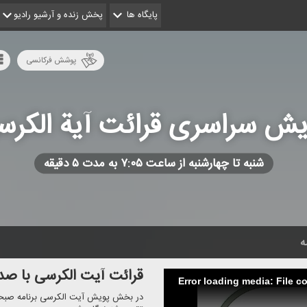
پایگاه ها
پخش زنده و آرشیو رادیو
پوشش فرکانسی
یش سراسری قرائت آیة الكرس
شنبه تا چهارشنبه از ساعت ۷:۰۵ به مدت ۵ دقیقه
ه
قرائت آیت الكرسی با ص
Error loading media: File c