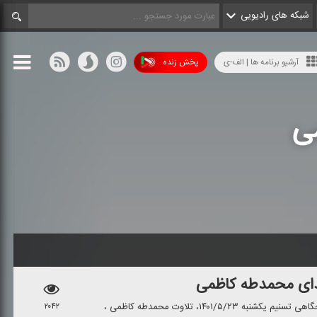
شبکه های رادیویی
آرشیو برنامه ها | الف-ی
پخش زنده
ی
دای محمدطه كاظمی
در بخش پویش آیت الكرسی برنامه صبحگاهی تسنیم یكشنبه ۱۴۰۱/۵/۲۳، تلاوت محمدطه كاظمی ،
۲۰۴۲