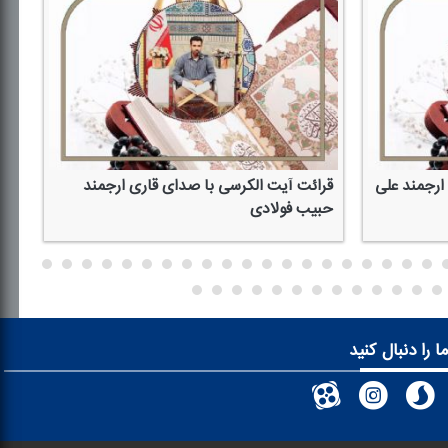
ارجمند علی
قرائت آیت الكرسی با صدای قاری ارجمند
قرا
حبیب فولادی
مح
ا را دنبال کنید