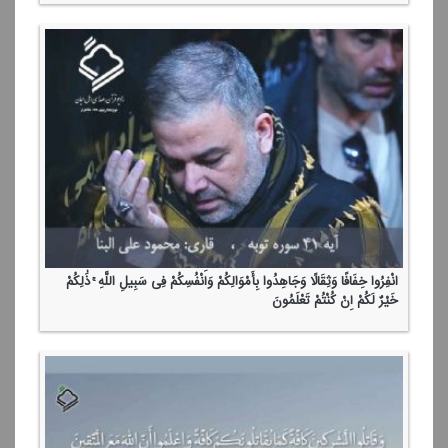
انْفِرُوا خِفَافًا وَثِقَالًا وَجَاهِدُوا بِأَمْوَالِكُمْ وَأَنْفُسِكُمْ فِی سَبِیلِ اللَّهِ ۚ ذَٰلِكُمْ
خَیْرٌ لَكُمْ إِنْ كُنْتُمْ تَعْلَمُونَ