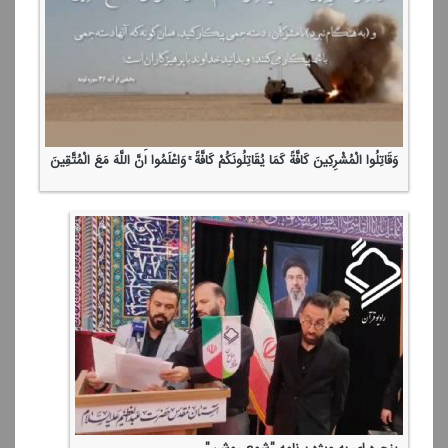
وَقَاتِلُوا الْمُشْرِكِینَ كَافَّةً كَمَا یُقَاتِلُونَكُمْ كَافَّةً ۚ وَاعْلَمُوا أَنَّ اللَّهَ مَعَ الْمُتَّقِینَ