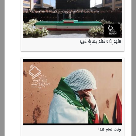
اللَّهُمَّ إِنَّا لَا نَعْلَمُ مِنْهُ إِلَّا خَیْرا
وقت تمام شد!