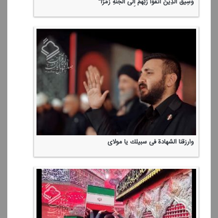
وَسِیقَ الَّذِینَ اتَّقَوْا رَبَّهُمْ إِلَی الْجَنَّةِ زُمَرًا ۖ
وارزقنا الشهادة فی سبیلك یا مولای