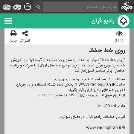
رادیو قرآن
2542
اشتراک
چاپ
روی خط حفظ
"روی خط حفظ" عنوان برنامه‌ای با محوریت مسابقه از گروه قرآن و آموزش
شبكه رادیویی قرآن است كه از چهارم دی ماه سال 1399 با شركت و رقابت
حافظان برتر سراسر كشورآغاز شد.
مخاطبان در سرتاسر دنیا می توانند از طریق وب
سایتWWW.radioquran.IR از پخش زنده شبكه استفاده و در جریان
آخرین خبرهای رادیو قرآن قرار بگیرند.
از طریق موج اف.ام ردیف 100 مگاهرتز شنونده ما باشید.
📻 fm 100 mhz
آدرس صفحات رادیو قرآن در فضای مجازی:
🌐 www.radioquran.ir