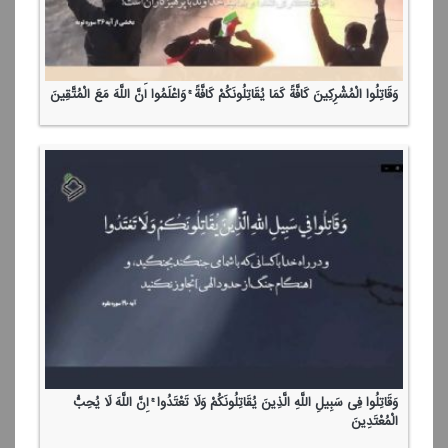
وَقَاتِلُوا الْمُشْرِكِینَ كَافَّةً كَمَا یُقَاتِلُونَكُمْ كَافَّةً ۚ وَاعْلَمُوا أَنَّ اللَّهَ مَعَ الْمُتَّقِینَ
وَقَاتِلُوا فِی سَبِیلِ اللَّهِ الَّذِینَ یُقَاتِلُونَكُمْ وَلَا تَعْتَدُوا ۚ إِنَّ اللَّهَ لَا یُحِبُّ
الْمُعْتَدِینَ