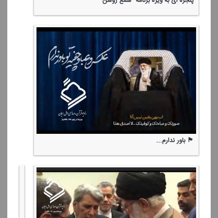
پنجره ای به ویژه برنامه "شمع روشن"
🏴 باور ندارم...