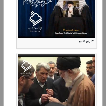
🏴 باور ندارم...