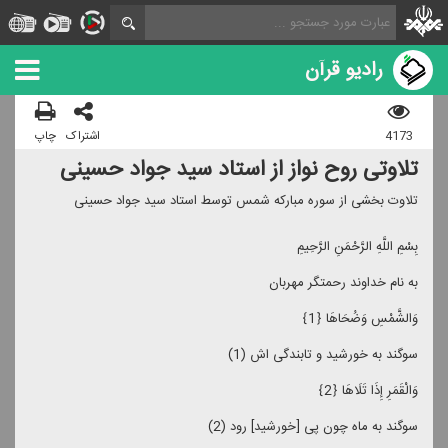
رادیو قرآن
4173
اشتراک
چاپ
تلاوتی روح نواز از استاد سید جواد حسینی
تلاوت بخشی از سوره مباركه شمس توسط استاد سید جواد حسینی
بِسْمِ اللَّهِ الرَّحْمَنِ الرَّحِیمِ
به نام خداوند رحمتگر مهربان
وَالشَّمْسِ وَضُحَاهَا ﴿1﴾
سوگند به خورشید و تابندگى‏ اش (1)
وَالْقَمَرِ إِذَا تَلَاهَا ﴿2﴾
سوگند به ماه چون پى [خورشید] رود (2)