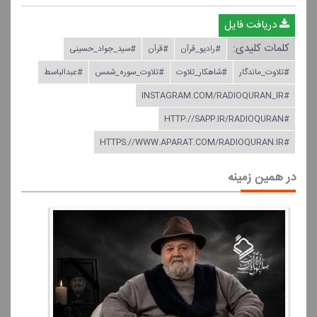
دریافت فایل
کلمات کلیدی:
#رادیو_قرآن
#قرآن
#سید_جواد_حسینی
#تلاوت_ماندگار
#شاهكار_تلاوت
#تلاوت_سوره_شمس
#عبدالباسط
#INSTAGRAM.COM/RADIOQURAN_IR
#HTTP://SAPP.IR/RADIOQURAN
#HTTPS://WWW.APARAT.COM/RADIOQURAN.IR
در همین زمینه