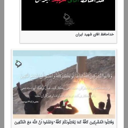
خداحافظ آقای شهید ایران
وَقَاتِلُوا الْمُشْرِكِینَ كَافَّةً كَمَا یُقَاتِلُونَكُمْ كَافَّةً ۚ وَاعْلَمُوا أَنَّ اللَّهَ مَعَ الْمُتَّقِینَ