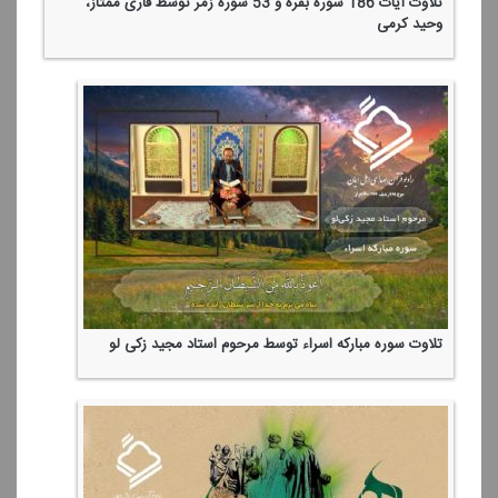
تلاوت آیات 186 سوره بقره و 53 سوره زمر توسط قاری ممتاز،
وحید كرمی
تلاوت سوره مباركه اسراء توسط مرحوم استاد مجید زكی لو