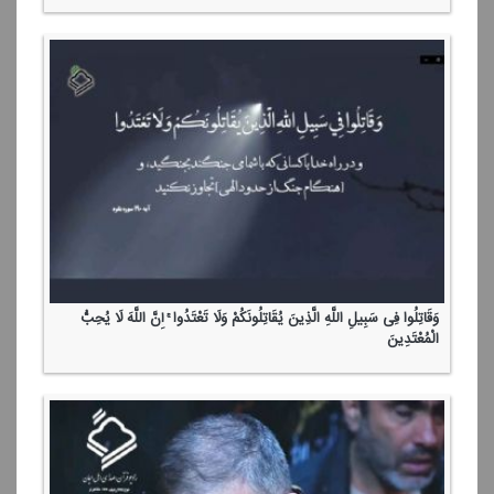
وَقَاتِلُوا فِی سَبِیلِ اللَّهِ الَّذِینَ یُقَاتِلُونَكُمْ وَلَا تَعْتَدُوا ۚ إِنَّ اللَّهَ لَا یُحِبُّ
الْمُعْتَدِینَ