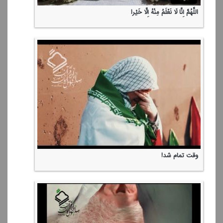
اللَّهُمَّ إِنَّا لَا نَعْلَمُ مِنْهُ إِلَّا خَیْرا
وقت تمام شد!