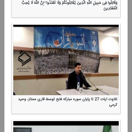
وَقَاتِلُوا فِی سَبِیلِ اللَّهِ الَّذِینَ یُقَاتِلُونَكُمْ وَلَا تَعْتَدُوا ۚ إِنَّ اللَّهَ لَا یُحِبُّ
الْمُعْتَدِینَ
تلاوت آیات 27 تا پایان سوره مباركه فتح توسط قاری ممتاز، وحید
كرمی