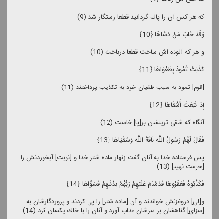
كه هر كس آن را پاك گردانید قطعا رستگار شد (9)
وَقَدْ خَابَ مَنْ دَسَّاهَا ﴿10﴾
و هر كه آلوده‏ اش ساخت قطعا درباخت (10)
كَذَّبَتْ ثَمُودُ بِطَغْوَاهَا ﴿11﴾
[قوم] ثمود به سبب طغیان خود به تكذیب پرداختند (11)
إِذِ انْبَعَثَ أَشْقَاهَا ﴿12﴾
آنگاه كه شقى‏ ترینشان بر[پا] خاست (12)
فَقَالَ لَهُمْ رَسُولُ اللَّهِ نَاقَةَ اللَّهِ وَسُقْیَاهَا ﴿13﴾
پس فرستاده خدا به آنان گفت زنهار ماده‏ شتر خدا و [نوبت] آب‏خوردنش را
[حرمت نهید] (13)
فَكَذَّبُوهُ فَعَقَرُوهَا فَدَمْدَمَ عَلَیْهِمْ رَبُّهُمْ بِذَنْبِهِمْ فَسَوَّاهَا ﴿14﴾
و[لى] دروغزنش خواندند و آن [ماده‏ شتر] را پى كردند و پروردگارشان به
[سزاى] گناهشان بر سرشان عذاب آورد و آنان را با خاك یكسان كرد (14)