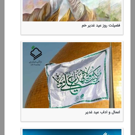
فضیلت روز عید غدیر خم
اعمال و آداب عید غدیر