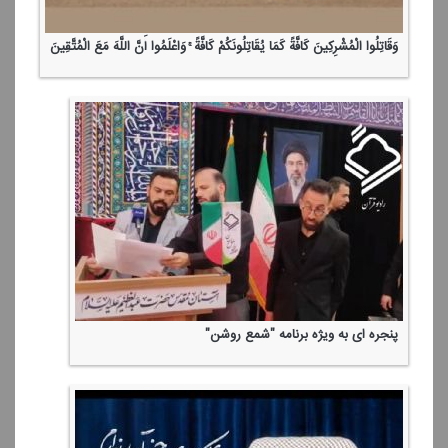
وَقَاتِلُوا الْمُشْرِكِینَ كَافَّةً كَمَا یُقَاتِلُونَكُمْ كَافَّةً ۚ وَاعْلَمُوا أَنَّ اللَّهَ مَعَ الْمُتَّقِینَ
پنجره ای به ویژه برنامه "شمع روشن"