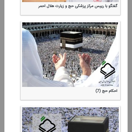
گفتگو با رییس مركز پزشكی حج و زیارت هلال احمر
احكام حج (7)