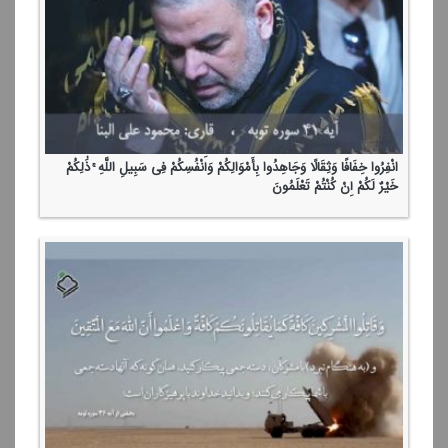
انْفِرُوا خِفَافًا وَثِقَالًا وَجَاهِدُوا بِأَمْوَالِكُمْ وَأَنْفُسِكُمْ فِی سَبِیلِ اللَّهِ ۚ ذَٰلِكُمْ
خَیْرٌ لَكُمْ إِنْ كُنْتُمْ تَعْلَمُونَ