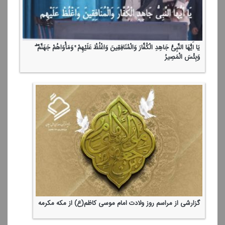
یَا أَیُّهَا النَّبِیُّ جَاهِدِ الْكُفَّارَ وَالْمُنَافِقِینَ وَاغْلُظْ عَلَیْهِمْ ۚ وَمَأْوَاهُمْ جَهَنَّمُ ۖ
وَبِئْسَ الْمَصِیرُ
گزارشی از مراسم روز ولادت امام موسی كاظم(ع) از مكه مكرمه