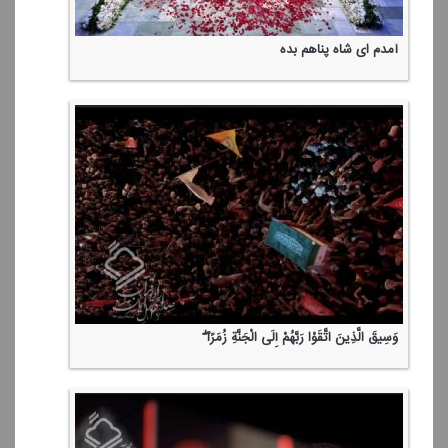
آمدم ای شاه پناهم بده
وَسِیقَ الَّذِینَ اتَّقَوْا رَبَّهُمْ إِلَی الْجَنَّةِ زُمَرًا ۖ