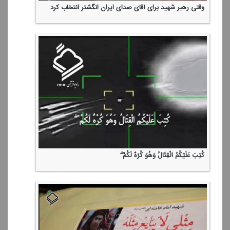
وقتی رهبر شهید برای آقای صدای ایران انگشتر انتخاب كرد
كُتِبَ عَلَیْكُمُ الْقِتَالُ وَهُوَ كُرْهٌ لَكُمْ ۖ