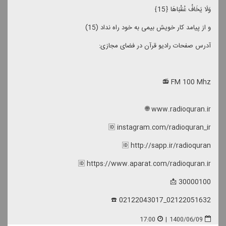
وَلَا یَخَافُ عُقْبَاهَا ﴿15﴾
و از پیامد كار خویش بیمى به خود راه نداد (15)
آدرس صفحات رادیو قرآن در فضای مجازی:
FM 100 Mhz 📻
www.radioquran.ir 🌐
🆔 instagram.com/radioquran_ir
🆔 http://sapp.ir/radioquran
🆔 https://www.aparat.com/radioquran.ir
30000100 📩
02122051632_02122043017 ☎️
17:00
|
1400/06/09