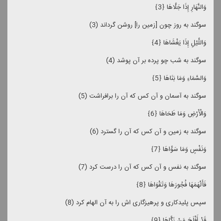
وَالنَّهَارِ إِذَا جَلَّاهَا ﴿3﴾
سوگند به روز چون [زمین را] روشن گرداند (3)
وَاللَّیْلِ إِذَا یَغْشَاهَا ﴿4﴾
سوگند به شب چو پرده بر آن پوشد (4)
وَالسَّمَاءِ وَمَا بَنَاهَا ﴿5﴾
سوگند به آسمان و آن كس كه آن را برافراشت (5)
وَالْأَرْضِ وَمَا طَحَاهَا ﴿6﴾
سوگند به زمین و آن كس كه آن را گسترد (6)
وَنَفْسٍ وَمَا سَوَّاهَا ﴿7﴾
سوگند به نفس و آن كس كه آن را درست كرد (7)
فَأَلْهَمَهَا فُجُورَهَا وَتَقْوَاهَا ﴿8﴾
سپس پلیدكارى و پرهیزگارى‏ اش را به آن الهام كرد (8)
قَدْ أَفْلَحَ مَنْ زَكَّاهَا ﴿9﴾