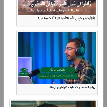
وَقَاتِلُوا فِی سَبِیلِ اللَّهِ وَاعْلَمُوا أَنَّ اللَّهَ سَمِیعٌ عَلِیمٌ
برای العفاسی كه طرف شیاطین ایستاد