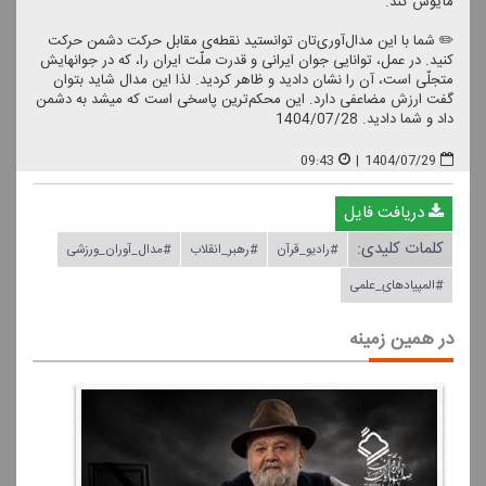
مأیوس كند.
✏️ شما با این مدال‌آوری‌تان توانستید نقطه‌ی مقابل حركت دشمن حركت
كنید. در عمل، توانایی جوان ایرانی و قدرت ملّت ایران را، كه در جوانهایش
متجلّی است، آن را نشان دادید و ظاهر كردید. لذا این مدال شاید بتوان
گفت ارزش مضاعفی دارد. این محكم‌ترین پاسخی است كه میشد به دشمن
داد و شما دادید. 1404/07/28
09:43
|
1404/07/29
دریافت فایل
کلمات کلیدی:
#رادیو_قرآن
#رهبر_انقلاب
#مدال_آوران_ورزشی
#المپیادهای_علمی
در همین زمینه