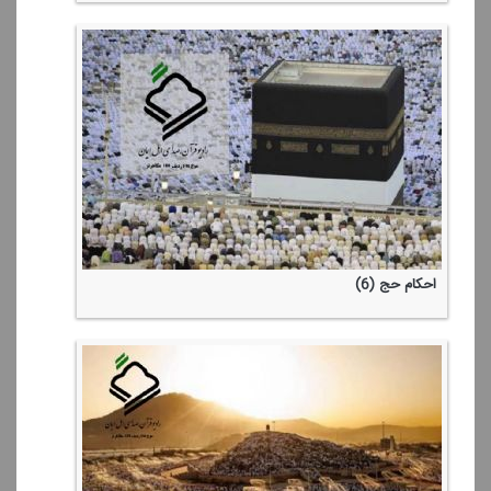
احكام حج (6)