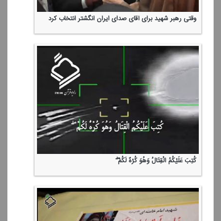
وقتی رهبر شهید برای آقای صدای ایران انگشتر انتخاب كرد
كُتِبَ عَلَیْكُمُ الْقِتَالُ وَهُوَ كُرْهٌ لَكُمْ ۖ