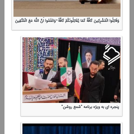
وَقَاتِلُوا الْمُشْرِكِینَ كَافَّةً كَمَا یُقَاتِلُونَكُمْ كَافَّةً ۚ وَاعْلَمُوا أَنَّ اللَّهَ مَعَ الْمُتَّقِینَ
پنجره ای به ویژه برنامه "شمع روشن"