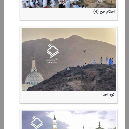
احكام حج (4)
كوه احد