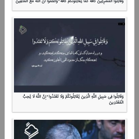
وَقَاتِلُوا الْمُشْرِكِینَ كَافَّةً كَمَا یُقَاتِلُونَكُمْ كَافَّةً ۚ وَاعْلَمُوا أَنَّ اللَّهَ مَعَ الْمُتَّقِینَ
وَقَاتِلُوا فِی سَبِیلِ اللَّهِ الَّذِینَ یُقَاتِلُونَكُمْ وَلَا تَعْتَدُوا ۚ إِنَّ اللَّهَ لَا یُحِبُّ
الْمُعْتَدِینَ