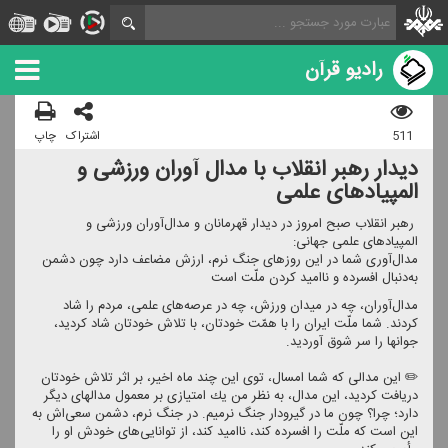
رادیو قرآن
511
اشتراک
چاپ
دیدار رهبر انقلاب با مدال آوران ورزشی و
المپیادهای علمی
️ رهبر انقلاب صبح امروز در دیدار قهرمانان و مدال‌آوران ورزشی و
المپیادهای علمی جهانی:
مدال‌آوری شما در این روزهای جنگ نرم، ارزش مضاعف دارد چون دشمن
به‌دنبال افسرده و ناامید كردن ملّت است
مدا‌ل‌آوران، چه در میدان ورزش، چه در عرصه‌های علمی، مردم را شاد
كردند. شما ملّت ایران را با همّت خودتان، با تلاش خودتان شاد كردید،
جوانها را سر شوق آوردید.
✏️ این مدالی كه شما امسال، توی این چند ماه اخیر، بر اثر تلاش خودتان
دریافت كردید، این مدال، به نظر من یك امتیازی بر معمول مدالهای دیگر
دارد؛ چرا؟ چون ما در گیرودار جنگ نرمیم. در جنگ نرم، دشمن سعی‌اش به
این است كه ملّت را افسرده كند، ناامید كند، از توانایی‌های خودش او را