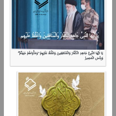
یَا أَیُّهَا النَّبِیُّ جَاهِدِ الْكُفَّارَ وَالْمُنَافِقِینَ وَاغْلُظْ عَلَیْهِمْ ۚ وَمَأْوَاهُمْ جَهَنَّمُ ۖ
وَبِئْسَ الْمَصِیرُ