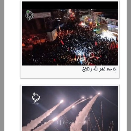
إِذَا جَاءَ نَصْرُ اللَّهِ وَالْفَتْحُ