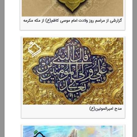
گزارشی از مراسم روز ولادت امام موسی كاظم(ع) از مكه مكرمه
مدح امیرالمونین(ع)