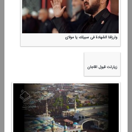
وارزقنا الشهادة فی سبیلك یا مولای
زیارتت قبول آقاجان