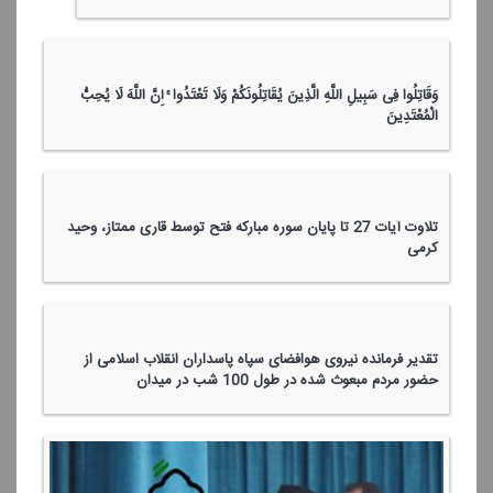
وَقَاتِلُوا فِی سَبِیلِ اللَّهِ الَّذِینَ یُقَاتِلُونَكُمْ وَلَا تَعْتَدُوا ۚ إِنَّ اللَّهَ لَا یُحِبُّ
الْمُعْتَدِینَ
تلاوت آیات 27 تا پایان سوره مباركه فتح توسط قاری ممتاز، وحید
كرمی
تقدیر فرمانده نیروی هوافضای سپاه پاسداران انقلاب اسلامی از
حضور مردم مبعوث شده در طول 100 شب در میدان