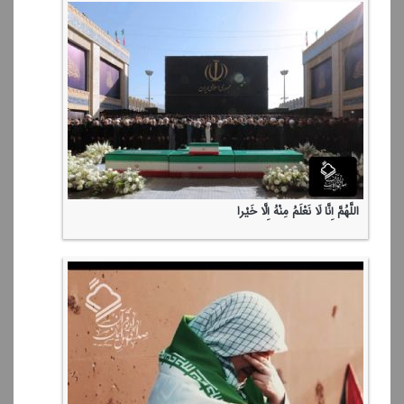
اللَّهُمَّ إِنَّا لَا نَعْلَمُ مِنْهُ إِلَّا خَیْرا