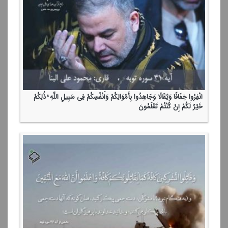
انْفِرُوا خِفَافًا وَثِقَالًا وَجَاهِدُوا بِأَمْوَالِكُمْ وَأَنْفُسِكُمْ فِی سَبِیلِ اللَّهِ ۚ ذَٰلِكُمْ
خَیْرٌ لَكُمْ إِنْ كُنْتُمْ تَعْلَمُونَ