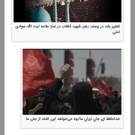
تعابیر بلند در وصف رهبر شهید انقلاب در نماز علامه آیت الله جوادی
آملی
خداحافظ ای جانِ ایرانِ ما/چه می‌خواهد این اشك از جان ما