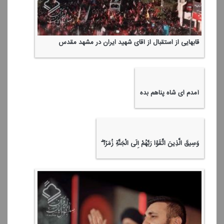
قابهایی از استقبال از آقای شهید ایران در مشهد مقدس
آمدم ای شاه پناهم بده
وَسِیقَ الَّذِینَ اتَّقَوْا رَبَّهُمْ إِلَی الْجَنَّةِ زُمَرًا ۖ