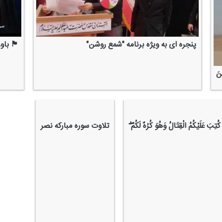
پنجره ای به ویژه برنامه "شمع روشن"
🏴 باور
ینَ
كُتِبَ عَلَیْكُمُ الْقِتَالُ وَهُوَ كُرْهٌ لَكُمْ ۖ
تلاوت سوره مباركه نصر