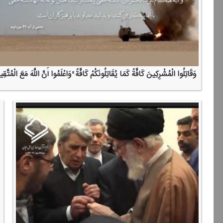
وَقَاتِلُوا الْمُشْرِكِینَ كَافَّةً كَمَا یُقَاتِلُونَكُمْ كَافَّةً ۚ وَاعْلَمُوا أَنَّ اللَّهَ مَعَ الْمُتَّقِ