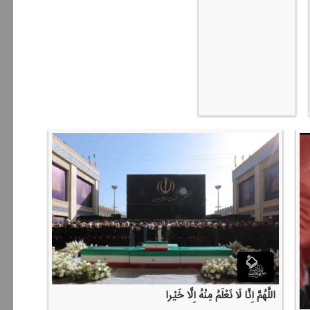
اللَّهُمَّ إِنَّا لَا نَعْلَمُ مِنْهُ إِلَّا خَیْرا