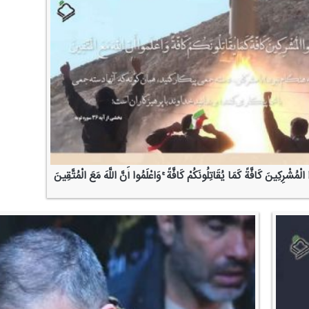
 الْمُشْرِكِینَ كَافَّةً كَمَا یُقَاتِلُونَكُمْ كَافَّةً ۚ وَاعْلَمُوا أَنَّ اللَّهَ مَعَ الْمُتَّقِینَ