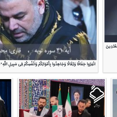
مُعْتَدِینَ
انْفِرُوا خِفَافًا وَثِقَالًا وَجَاهِدُوا بِأَمْوَالِكُمْ وَأَنْفُسِكُمْ فِی سَبِیلِ اللَّهِ ۚ ذَٰ