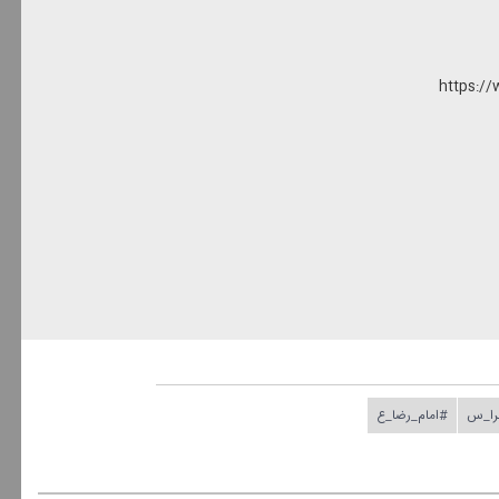
https://
را_س
#امام_رضا_ع