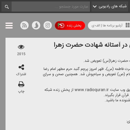
شبکه های رادیویی
آرشیو برنامه ها | الف-ی
پخش زنده
در آستانه شهادت حضرت زهرا
2015
ت حضرت زهرا(س) تعویض شد.
ت فاطمه (س)، ظهر امروز پرچم گنبد حرم مطهر امام رضا
ام (ص) تعویض و سیاه‌پوش شد. همچنین صحن و سرای
اشتراک
مخاطبان در سرتاسر دنیا می توانند از طریق وب سایت www.radioquran.ir از پخش زنده شبكه
چاپ
رآن قرار بگیرند.
ی: