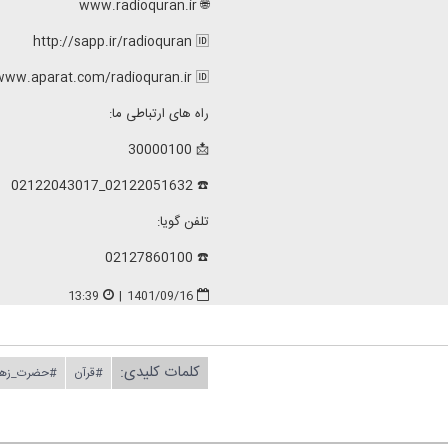
🌐 www.radioquran.ir
http://sapp.ir/radioquran 🆔
www.aparat.com/radioquran.ir 🆔
راه های ارتباطی ما:
📩 30000100
☎️ 02122051632_02122043017
تلفن گویا:
☎️ 02127860100
13:39
|
1401/09/16
کلمات کلیدی:
#قرآن
#حضرت_زه