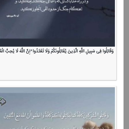
وَقَاتِلُوا فِی سَبِیلِ اللَّهِ الَّذِینَ یُقَاتِلُونَكُمْ وَلَا تَعْتَدُوا ۚ إِنَّ اللَّهَ لَا یُحِبُّ الْ