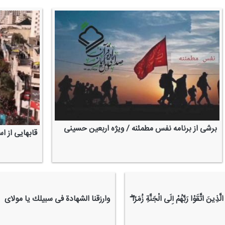
برشی از برنامه نفس مطمئنه / ویژه اربعین حسینی
قابهایی از ا
ّذِینَ اتَّقَوْا رَبَّهُمْ إِلَی الْجَنَّةِ زُمَرًا ۖ
وارزقنا الشهادة فی سبیلك یا مولای