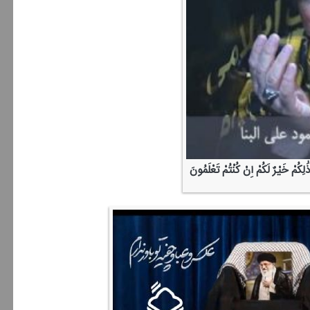
لِكُمْ خَیْرٌ لَكُمْ إِنْ كُنْتُمْ تَعْلَمُونَ