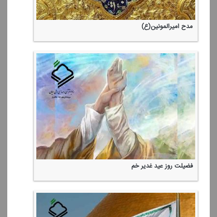
مدح امیرالمونین(ع)
فضیلت روز عید غدیر خم