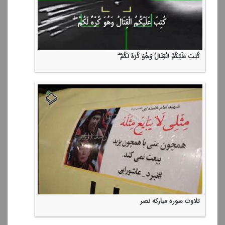
كُتِبَ عَلَیْكُمُ الْقِتَالُ وَهُوَ كُرْهٌ لَكُمْ ۖ
تلاوت سوره مباركه نصر