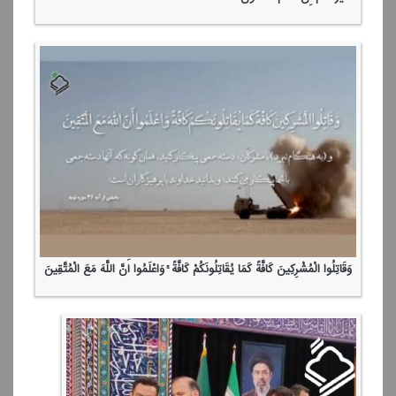
وَقَاتِلُوا الْمُشْرِكِینَ كَافَّةً كَمَا یُقَاتِلُونَكُمْ كَافَّةً ۚ وَاعْلَمُوا أَنَّ اللَّهَ مَعَ الْمُتَّقِینَ