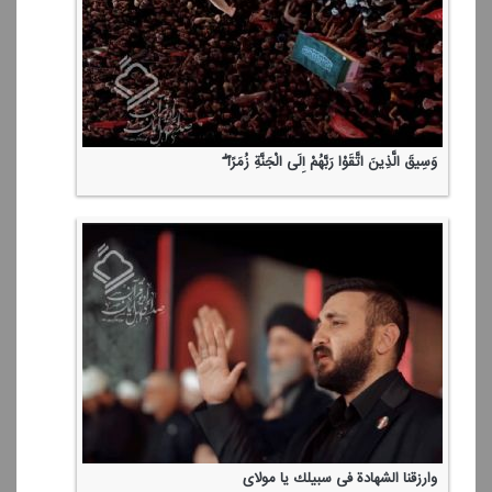
وَسِیقَ الَّذِینَ اتَّقَوْا رَبَّهُمْ إِلَی الْجَنَّةِ زُمَرًا ۖ
وارزقنا الشهادة فی سبیلك یا مولای