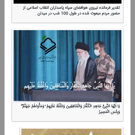
تقدیر فرمانده نیروی هوافضای سپاه پاسداران انقلاب اسلامی از
حضور مردم مبعوث شده در طول 100 شب در میدان
یَا أَیُّهَا النَّبِیُّ جَاهِدِ الْكُفَّارَ وَالْمُنَافِقِینَ وَاغْلُظْ عَلَیْهِمْ ۚ وَمَأْوَاهُمْ جَهَنَّمُ ۖ
وَبِئْسَ الْمَصِیرُ