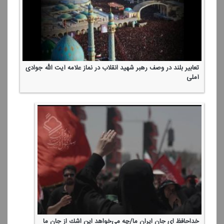
تعابیر بلند در وصف رهبر شهید انقلاب در نماز علامه آیت الله جوادی
آملی
خداحافظ ای جانِ ایرانِ ما/چه می‌خواهد این اشك از جان ما