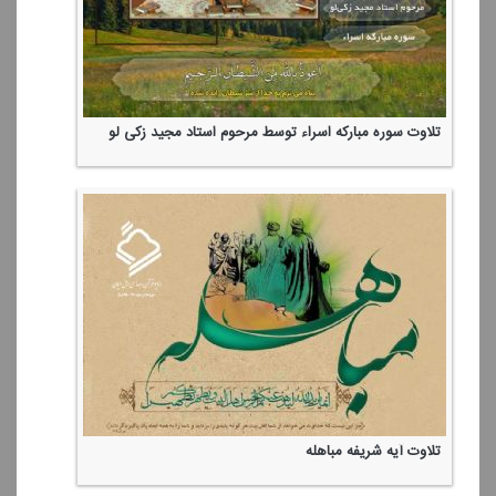
تلاوت سوره مباركه اسراء توسط مرحوم استاد مجید زكی لو
تلاوت آیه شریفه مباهله