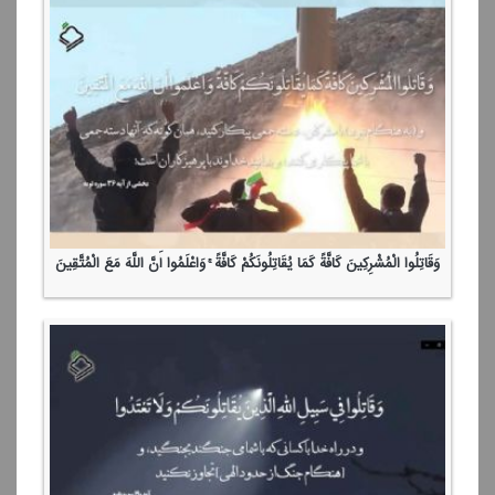
وَقَاتِلُوا الْمُشْرِكِینَ كَافَّةً كَمَا یُقَاتِلُونَكُمْ كَافَّةً ۚ وَاعْلَمُوا أَنَّ اللَّهَ مَعَ الْمُتَّقِینَ