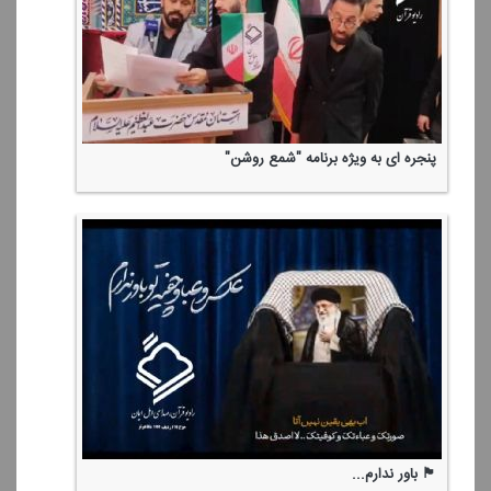
پنجره ای به ویژه برنامه "شمع روشن"
🏴 باور ندارم...