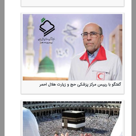
گفتگو با رییس مركز پزشكی حج و زیارت هلال احمر