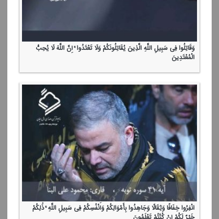
وَقَاتِلُوا فِی سَبِیلِ اللَّهِ الَّذِینَ یُقَاتِلُونَكُمْ وَلَا تَعْتَدُوا ۚ إِنَّ اللَّهَ لَا یُحِبُّ
الْمُعْتَدِینَ
انْفِرُوا خِفَافًا وَثِقَالًا وَجَاهِدُوا بِأَمْوَالِكُمْ وَأَنْفُسِكُمْ فِی سَبِیلِ اللَّهِ ۚ ذَٰلِكُمْ
خَیْرٌ لَكُمْ إِنْ كُنْتُمْ تَعْلَمُونَ