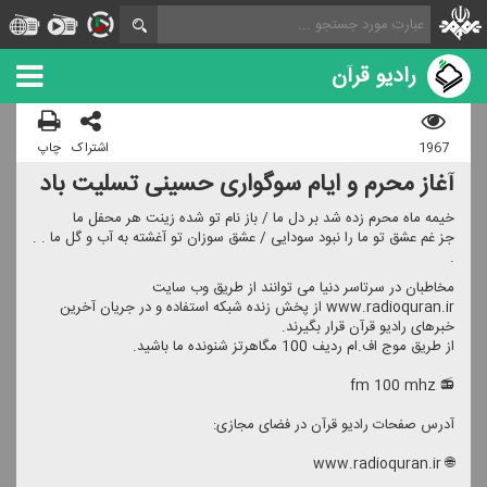
رادیو قرآن
1967
اشتراک
چاپ
آغاز محرم و ایام سوگواری حسینی تسلیت باد
خیمه ماه محرم زده شد بر دل ما / باز نام تو شده زینت هر محفل ما
جز غم عشق تو ما را نبود سودایی / عشق سوزان تو آغشته به آب و گل ما . .
.
مخاطبان در سرتاسر دنیا می توانند از طریق وب سایت
www.radioquran.ir از پخش زنده شبكه استفاده و در جریان آخرین
خبرهای رادیو قرآن قرار بگیرند.
از طریق موج اف.ام ردیف 100 مگاهرتز شنونده ما باشید.
📻 fm 100 mhz
آدرس صفحات رادیو قرآن در فضای مجازی:
🌐 www.radioquran.ir