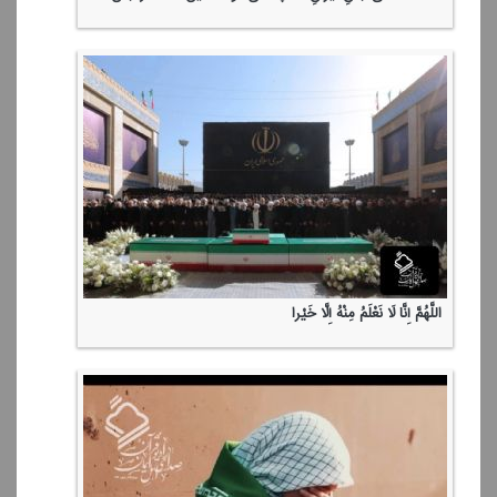
اللَّهُمَّ إِنَّا لَا نَعْلَمُ مِنْهُ إِلَّا خَیْرا