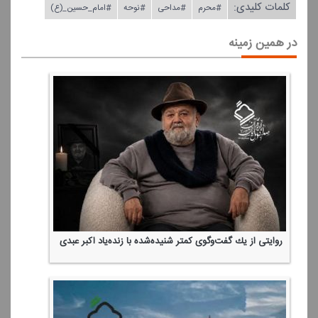
کلمات کلیدی:
#محرم
#مداحی
#نوحه
#امام_حسین_(ع)
در همین زمینه
روایتی از یك گفت‌وگوی كمتر شنیده‌شده با زنده‌یاد اكبر عبدی