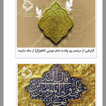
گزارشی از مراسم روز ولادت امام موسی كاظم(ع) از مكه مكرمه