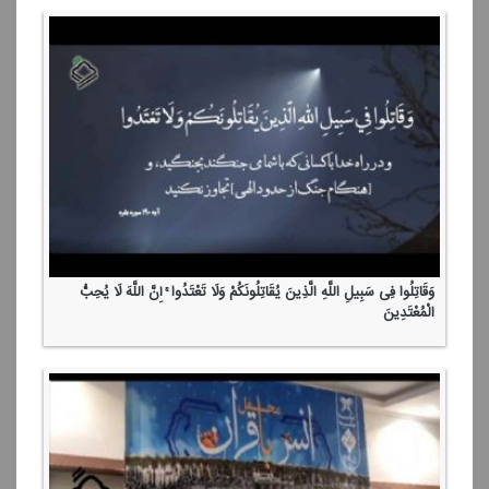
وَقَاتِلُوا فِی سَبِیلِ اللَّهِ الَّذِینَ یُقَاتِلُونَكُمْ وَلَا تَعْتَدُوا ۚ إِنَّ اللَّهَ لَا یُحِبُّ
الْمُعْتَدِینَ