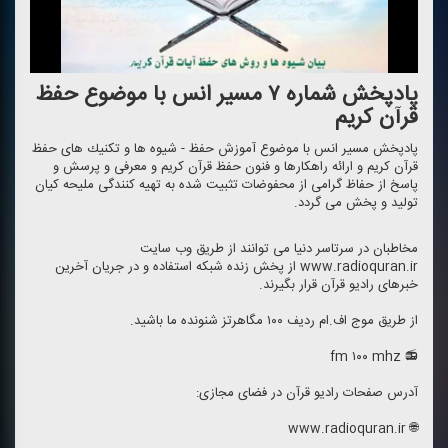
پادپخش شماره ۷ مسیر انس با موضوع حفظ
قرآن كریم
پادپخش مسیر انس با موضوع آموزش حفظ - شیوه ها و تكنیك های حفظ
قرآن كریم و ارائه راهكارها و فنون حفظ قرآن كریم و معرفی و پرسش و
پاسخ از حفاظ گرامی از محفوضات تثبیت شده به تهیه كنندگی ملیحه كیان
تولید و پخش می گردد.
مخاطبان در سرتاسر دنیا می توانند از طریق وب سایت
www.radioquran.ir از پخش زنده شبكه استفاده و در جریان آخرین
خبرهای رادیو قرآن قرار بگیرند.
از طریق موج اف.ام ردیف ۱۰۰ مگاهرتز شنونده ما باشید.
📻 fm ۱۰۰ mhz
آدرس صفحات رادیو قرآن در فضای مجازی:
🌐 www.radioquran.ir