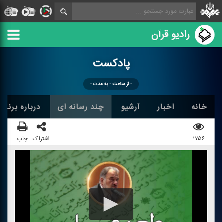
رادیو قرآن
پادكست
- از ساعت - به مدت -
خانه
اخبار
آرشیو
چند رسانه ای
درباره برنامه
۱۷۵۶
اشتراک
چاپ