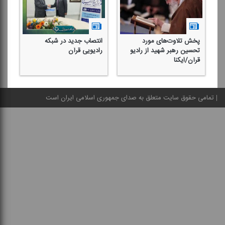
پخش تلاوت‌های مورد
انتصاب جدید در شبكه
سر
تحسین رهبر شهید از رادیو
رادیویی قرآن
را
قرآن/ایكنا
تمامی حقوق سایت متعلق به صدای جمهوری اسلامی ایران است