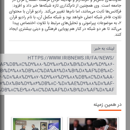
جامعه است. وی همچنین از نام‌گذاری تازه شبكه‌ها خبر داد و افزود:
فركانس‌ها ثابت می‌مانند، اما نام‌ها تغییر می‌كند. رادیو قرآن با محتوای
تلاوت فاخر شبكه اصلی خواهد بود و شبكه مكمل آن، با نام رادیو قرآن
۲، به موضوعات پیرامونی و تحلیل‌های مرتبط با تلاوت اختصاص پیدا
می‌كند تا هر دو شبكه در كنار هم پویایی فرهنگی و دینی بیشتری ایجاد
كنند.
لینك به خبر:
HTTPS://WWW.IRIBNEWS.IR/FA/NEWS/
%AF%DB%۸C%D۹%۸۸-%D۹%۸۲%D۸%B۱%D۸%A۲%D۹%۸۶-
B۱%D۹%۸۸%DB%۸C%DA%A۹%D۸%B۱%D۸%AF%DB%۸C-
-%D۸%A۸%D۹%۸۷-%D۹%۸۷%D۹%۸۸%DB%۸C%D۸%AA-
۷%D۸%B۵%D۹%۸۴%DB%۸C-%D۸%AE%D۹%۸۸%D۸%AF-
%DB%۸C%E۲%۸۰%۸C%DA%AF%D۸%B۱%D۸%AF%D۸%AF
در همین زمینه