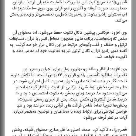
قصری‌زاده تصریح كرد: این تغییرات با حمایت مدیران ارشد سازمان
صداوسیما صورت گرفته و اكنون رادیو قرآن روی موج ۱۰۰ مگاهرتز اف
ام، محتوای رادیو تلاوت را به‌صورت كامل‌تر، تخصصی‌تر و زنده‌تر پخش
می‌كند.
وی افزود: فركانس پیشین كانال تلاوت حفظ می‌شود، اما محتوای آن
مكمل تلاوت‌هاست، برنامه‌هایی همچون محافل انس با قرآن، مسابقات
ترتیل و حفظ، و گفت‌و‌گو‌های مرتبط در این كانال قرار خواهد گرفت. به
گفته مدیر رادیو قرآن، كانال ترتیل نیز به فعالیت خود ادامه می‌دهد و
تقویت خواهد شد.
وی افزود: از نظر رسانه‌ای، بهترین زمان برای اجرای رسمی این
تغییرات سالگرد تأسیس رادیو قرآن در ۲۲ بهمن است، اما تلاش داریم
تا حداكثر در یك ماه آینده این تحول به‌صورت كامل اجرایی شود. در
حال حاضر، پخش آزمایشی با تركیبی از تلاوت و گفتار گوینده انجام
می‌شود؛ حدود ۸۰ درصد زمان پخش به تلاوت اختصاص دارد و ۲۰
درصد شامل گفتار‌های مكمل است. پس از اجرای رسمی تغییرات،
پخش‌ها تقریباً تماماً شامل قرائت‌های قرآنی زنده خواهد بود و تنها
فواصل كوتاهی برای ارتباط زنده با مخاطبان و توضیح مختصر درباره
آیات در نظر گرفته می‌شود.
قصری‌زاده تأكید كرد: هدف اصلی ما غنی‌سازی محتوای شبكه، پخش
تلاوت‌های كامل‌تر و اثرگذارتر و نهادینه كردن فرهنگ استماع قرآن در