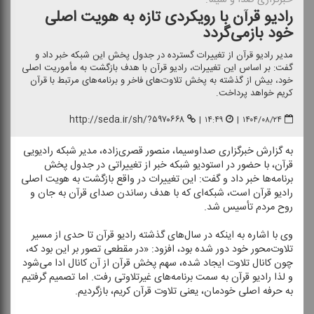
رادیو قرآن با رویكردی تازه به هویت اصلی
خود بازمی‌گردد
مدیر رادیو قرآن از تغییرات گسترده در جدول پخش این شبكه خبر داد و
گفت: بر اساس این تغییرات، رادیو قرآن با هدف بازگشت به مأموریت اصلی
خود، بیش از گذشته به پخش تلاوت‌های فاخر و برنامه‌های مرتبط با قرآن
كریم خواهد پرداخت.
http://seda.ir/sh/?۵۹۷۰۶۶۸
|
۱۴:۴۹
|
۱۴۰۴/۰۸/۲۴
به گزارش خبرگزاری صداوسیما، منصور قصری‌زاده، مدیر شبكه رادیویی
قرآن، با حضور در استودیو شبكه خبر از تغییراتی در جدول پخش
برنامه‌ها خبر داد و گفت: این تغییرات در واقع بازگشت به هویت اصلی
رادیو قرآن است، شبكه‌ای كه با هدف رساندن صدای قرآن به جان و
روح مردم تأسیس شد.
وی با اشاره به اینكه در سال‌های گذشته رادیو قرآن تا حدی از مسیر
تلاوت‌محور خود دور شده بود، افزود: «در مقطعی تصور بر این بود كه،
چون كانال تلاوت ایجاد شده، سهم پخش قرآن از آن كانال ادا می‌شود
و لذا رادیو قرآن به سمت برنامه‌های غیرتلاوتی رفت. اما تصمیم گرفتیم
به حرفه اصلی خودمان، یعنی تلاوت قرآن كریم، بازگردیم.