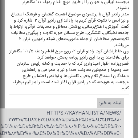
برجسته ایرانی و جهان را از طریق موج‌ اف‌ام ردیف ۱۰۰ مگاهرتز
بشنوند.
مدیر رادیو قرآن با برشمردن موضوع اهمیت گفتمان و فرهنگ استماع
و نیز انس با تلاوت قرآن كریم به راه‌اندازی رادیو قرآن ۲ اشاره كرد و
گفت: آموزش، اطلاع‌رسانی، پوشش محافل و مسابقات قرآنی‌، ارتباط با
جامعه نخبگانی، كنشگری، طرح مسائل حوزه تلاوت و پیگیری مطالبات
تلاوت‌محور مخاطبان از جمله ماموریت‌های شبكه رادیویی قرآن ۲
می‌باشد.
وی خاطرنشان كرد: رادیو قرآن ۲، روی موج اف‌ام ردیف ۵/ ۱۰۱ مگاهرتز
برای علاقه‌مندان به این رادیو برنامه پخش خواهد كرد.
قصری‌زاده اظهار امیدواری كرد كه با حمایت و كمك رئیس سازمان
صداوسیما و همچنین معاونت صدا و نیز با همراهی و راهنمایی
دلدادگان استماع كلام وحی‌، كاستی‌ها و نواقص احتمالی طرح
«رجعت به هویت» كه در رادیو قرآن آغاز شده است را بتوانیم برطرف
كنیم.
لینك به خبر:
HTTPS://KAYHAN.IR/FA/NEWS/
۳۲۲۳۰۱/%D۸%B۱%D۸%A۷%D۸%AF%DB%۸C%D۹%۸۸-
%D۹%۸۲%D۸%B۱%D۸%A۲%D۹%۸۶%E۲%۸۰%۸C%DB%B۲-
%D۹%۸۷%E۲%۸۰%۸C%D۸%B۲%D۹%۸۸%D۸%AF%DB%۸C-