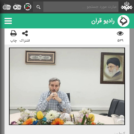
رادیو قرآن
۵۳۹
اشتراک
چاپ
كیهان: