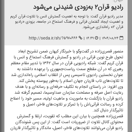
رادیو قرآن‌۲ به‌زودی شنیدنی می‌شود
مدیر رادیو قرآن گفت: با توجه به اهمیت گسترش انس با تلاوت قرآن كریم
و اهمیت ایجاد گفتمان قرآنی و فرهنگ استماع در جامعه، بزودی «رادیو
قرآن ۲» راه‌اندازی می‌شود.
http://seda.ir/sh/?۵۹۷۰۶۶۶
|
۱۴:۴۹
|
۱۴۰۴/۰۸/۲۴
منصور قصری‌زاده در گفت‌وگو با خبرنگار كیهان ضمن تشریح ابعاد
تحول طرح نوین قرآنی در رادیو و گسترش فرهنگ استماع و انس با
قرآن كریم گفت: شبكه رادیویی قرآن در سال ۱۳۶۲ با تدبیر مقام معظم
رهبری كه در آن مقطع سمت ریاست‌جمهوری را برعهده داشتند به
عنوان نخستین رادیوی تاسیسی پس از انقلاب اسلامی راه‌اندازی شد
تا تلاوت‌های ناب قاریان جهان اسلام را به‌طور پیوسته پخش كند.
وی افزود: در راستای انجام به تكلیف حرفه‌ای و رسانه‌ای و با هدف
رعایت اصل صرفه و مصلحت سازمان صداوسیما، تصمیم گرفته شد
رادیو قرآن با بازگشت به ماموریت و ماهیت اولیه، مسیر خود را اصلاح
كرده و رسالت قرآنی‌اش را با تمركز بر تلاوت‌های فاخر، اصیل و
تاثیرگذار دنبال كند.
قصری‌زاده همچنین با بیان این مطلب كه تقویت‌، ارتقا و گسترش
محتوای كانال تلاوت از ضروریات است گفت: از این پس شنوندگان
رادیو قرآن می‌توانند تلاوت‌های فاخر، اصیل، ماندگار و تاثیرگذار قاریان