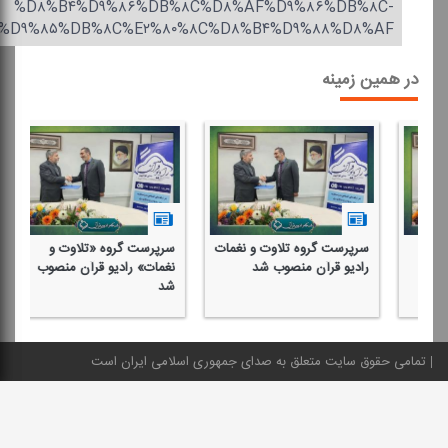
%D۸%B۴%D۹%۸۶%DB%۸C%D۸%AF%D۹%۸۶%DB%۸C-
%D۹%۸۵%DB%۸C%E۲%۸۰%۸C%D۸%B۴%D۹%۸۸%D۸%AF
در همین زمینه
سرپرست گروه تلاوت و نغمات
سرپرست گروه «تلاوت و
تح
رادیو قرآن منصوب شد
نغمات» رادیو قرآن منصوب
مل
شد
تمامی حقوق سایت متعلق به صدای جمهوری اسلامی ایران است