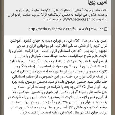
امین پویا
علاقه مندان جهت آشنایی با فعالیت ها و زندگینامه سایر قاریان برتر و
برجسته كشور، می توانند به بخش "زندگینامه قراء" در وب سایت رادیو قرآن
به آدرس WWW.radioquran.IR مراجعه نمایند.
http://seda.ir/sh/?۵۷۸۹۶۴۶
|
۱۱:۰۱
|
۱۴۰۲/۱۱/۲۱
امین پویا ، در سال ۱۳۵۶ش ، در تهران دیده به جهان گشود. آموختن
قرآن كریم را از شش سالگی آغاز كرد . او روخوانی قرآن و مبادی
تجوید را نزد پدر – كه جزء استادان قرآن است – فرا گرفت . آشنایی با
تلاوت های شیخ عبدالباسط محمد عبدالصمد ، شرایطی را برای او
فراهم آورد تا فعالیت خود در زمینه فن تلاوت را آغاز كند . وی با تقلید
از سبك لحنی این قاری مشهور ، مراحل اساسی در زمینه یادگیری
تلاوت مصری را پیمود . پس از چندی ، به آموختن مهارت های ادایی
در زمینه قرائت قرآن پرداخت . در این خصوص ، از محضر استادانی
چند نظیر سید حسین موسوی بلده و سید محسن موسوی بلده بهره
برد . او از سال ۱۳۷۵ش به بعد با شركت در جلسات قرآنی استادان
مبّرز مانند علی سیاح گرجی ، علی اكبر حنیفی و حسین سبزعلی ، به
فراگیری فنون لازم برای تلاوت شایسته پرداخت . امین پویا ، شركت در
رقابت های قرآنی را از سال ۱۳۷۸ش ، آغاز كرد . وی در این عرصه به
موفقیت های درخشانی نائل آمد . برای مثال ، در مسابقات بین المللی
قرائت قرآن هند در سال ۱۳۸۵ش ، رتبه نخست را كسب كرد .