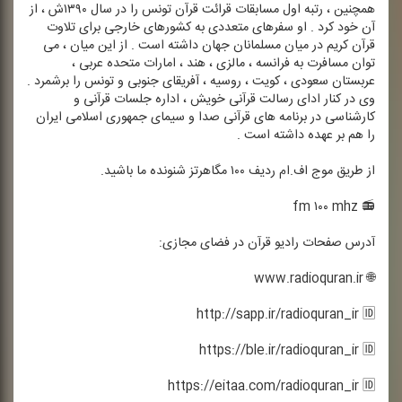
همچنین ، رتبه اول مسابقات قرائت قرآن تونس را در سال ۱۳۹۰ش ، از
آن خود كرد . او سفرهای متعددی به كشورهای خارجی برای تلاوت
قرآن كریم در میان مسلمانان جهان داشته است . از این میان ، می
توان مسافرت به فرانسه ، مالزی ، هند ، امارات متحده عربی ،
عربستان سعودی ، كویت ، روسیه ، آفریقای جنوبی و تونس را برشمرد .
وی در كنار ادای رسالت قرآنی خویش ، اداره جلسات قرآنی و
كارشناسی در برنامه های قرآنی صدا و سیمای جمهوری اسلامی ایران
را هم بر عهده داشته است .
از طریق موج اف.ام ردیف ۱۰۰ مگاهرتز شنونده ما باشید.
📻 fm ۱۰۰ mhz
آدرس صفحات رادیو قرآن در فضای مجازی:
🌐 www.radioquran.ir
http://sapp.ir/radioquran_ir 🆔
https://ble.ir/radioquran_ir 🆔
https://eitaa.com/radioquran_ir 🆔