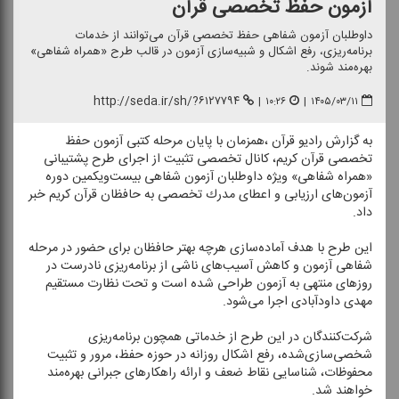
آزمون حفظ تخصصی قرآن
داوطلبان آزمون شفاهی حفظ تخصصی قرآن می‌توانند از خدمات
برنامه‌ریزی، رفع اشكال و شبیه‌سازی آزمون در قالب طرح «همراه شفاهی»
بهره‌مند شوند.
http://seda.ir/sh/?۶۱۲۷۷۹۴
|
۱۰:۲۶
|
۱۴۰۵/۰۳/۱۱
به گزارش رادیو قرآن ،همزمان با پایان مرحله كتبی آزمون حفظ
تخصصی قرآن كریم، كانال تخصصی تثبیت از اجرای طرح پشتیبانی
«همراه شفاهی» ویژه داوطلبان آزمون شفاهی بیست‌ویكمین دوره
آزمون‌های ارزیابی و اعطای مدرك تخصصی به حافظان قرآن كریم خبر
داد.
این طرح با هدف آماده‌سازی هرچه بهتر حافظان برای حضور در مرحله
شفاهی آزمون و كاهش آسیب‌های ناشی از برنامه‌ریزی نادرست در
روز‌های منتهی به آزمون طراحی شده است و تحت نظارت مستقیم
مهدی داودآبادی اجرا می‌شود.
شركت‌كنندگان در این طرح از خدماتی همچون برنامه‌ریزی
شخصی‌سازی‌شده، رفع اشكال روزانه در حوزه حفظ، مرور و تثبیت
محفوظات، شناسایی نقاط ضعف و ارائه راهكار‌های جبرانی بهره‌مند
خواهند شد.