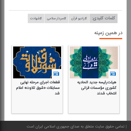
کلمات کلیدی:
#رادیو قرآن
#سردار سلامی
#شهادت
در همین زمینه
هیئت‌رئیسه جدید اتحادیه
قطعات اجرای مرحله نهایی
ان
كشوری مؤسسات قرآنی
مسابقات «شوق تلاوت» اعلام
قر
انتخاب شدند
شد
ارب
تمامی حقوق سایت متعلق به صدای جمهوری اسلامی ایران است