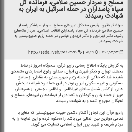
مسلح و سردار حسین سلامی، فرمانده كل
سپاه پاسداران در حمله اسرائیل به ایران به
شهادت رسیدند
سرلشكر باقری، رئیس ستادكل نیروهای مسلح، سردار سرلشكر پاسدار
حسین سلامی فرمانده كل سپاه پاسداران انقلاب اسلامی، سردار غلامعلی
رشید، دكتر تهرانچی و دكتر فریدون عباسی در حمله رژیم صهیونیستی به
شهادت رسیدند.
http://seda.ir/sh/?۵۹۰۳۰۹۹
|
۰۵:۴۹
|
۱۴۰۴/۰۳/۲۳
به گزارش پایگاه اطلاع رسانی راریو قرآن، سحرگاه امروز در نقاط
مختلف تهران و دیگر شهرهای ایران،‌ صدای وقوع انفجارهای متعددی
شنیده شد كه حاكی از حمله رژیم صهیونیستی به نقاطی از مناطق
مسكونی و غیر مسكونی ایران بود. در این حمله وحشیانه به بخش
هایی از كشور شامل مناطق غیرنظامی و نظامی، جمعی از هموطنان
عزیز از جمله زنان و كودكان و تعدادی از فرماندهان نیروهای مسلح و
نخبگان مجروح شده و به شهادت رسیدند.
رادیو قرآن این تجاوز آشكار دشمن خبیث صهیونیستی كه مغایر با
تمامی موازین بین المللی می باشد را محكوم كرده و این ضایعه را به
مردم شریف و شهید پرور ایران اسلامی تسلیت می گوید.