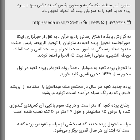
معاون امیر منطقه مكه مكرمه و معاون رئیس كمیته دائمی حج و عمره،
پرده جدید كعبه را به متولیان بیت‌الله الحرام تحویل داد.
http://seda.ir/sh/?۵۹۰۱۱۲۰
|
۲۳:۴۹
|
۱۴۰۴/۰۳/۱۸
به گزارش پایگاه اطلاع رسانی رادیو قرآن ، به نقل از خبرگزاری ایكنا
صورتجلسه تحویل پرده كعبه به متولیان را توفیق الربیعه، رئیس هیئت
مدیره ستاد رسیدگی به امور مسجدالحرام و مسجدالنبی و عبدالملك
بن‌طه الشیبی، متولی ارشد بیت‌الله الحرام امضا كردند.
با تحویل پرده كعبه به متولیان، عملاً روند تعویض پرده كعبه در اول
محرم سال ۱۴۴۷ هجری قمری كلید خورد.
پرده جدید كعبه هر سال در مجتمع ملك عبدالعزیز با استفاده از ابریشم
طبیعی كه به رنگ سیاه درآمده است، تولید می‌شود.
ارتفاع پرده كعبه ۱۴ متر است و در یك سوم بالایی آن كمربندی گلدوزی
شده با عرض ۹۵ سانتیمتر و طول ۴۷ متر در ۱۶ تكه نصب شده است.
مراسم تحویل پرده جدید كعبه، بخشی از مراسم تعویض پرده كعبه
است كه ابتدای هر سال قمری برگزار می‌شود.