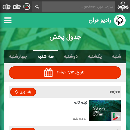
رادیو قرآن
جدول پخش
شنبه
یکشنبه
دوشنبه
سه شنبه
چهارشنبه
تاریخ:
۱۴۰۵/۰۳/۱۲
۰۰:۰۰
یاد اوری
تیك تاك
مدت:۵ دقیقه