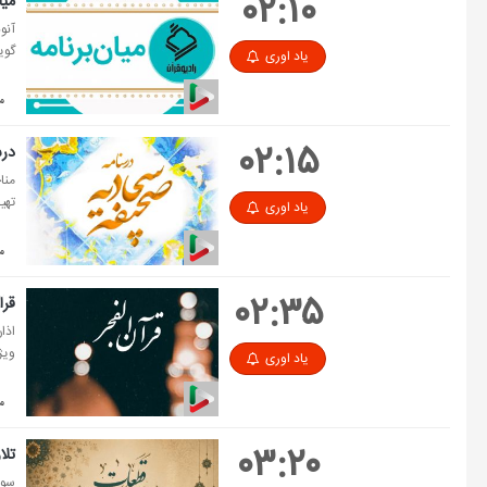
۰۲:۱۰
میا
آنو
گوی
یاد اوری
مد
۰۲:۱۵
درس
منا
تهی
یاد اوری
مدت
۰۲:۳۵
قرآ
اذان
ویژ
یاد اوری
مدت
۰۳:۲۰
تلا
سوره ه