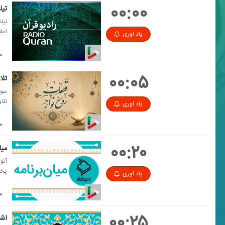
۰۰:۰۰
تی
تیك
اعل
یاد اوری
مد
۰۰:۰۵
تلا
سوره
تلا
یاد اوری
مدت
۰۰:۲۰
میا
آنو
پخش
یاد اوری
مد
۰۰:۲۵
آشن