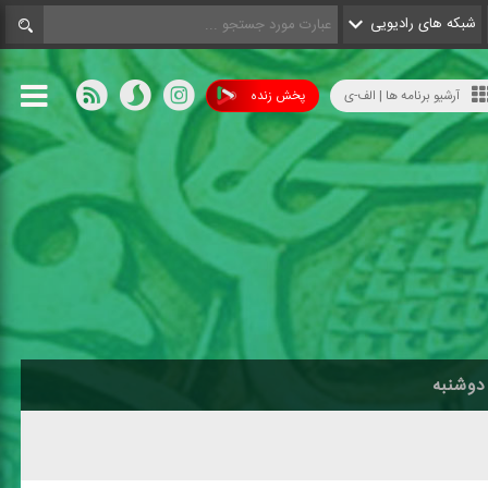
شبکه های رادیویی
آرشیو برنامه ها | الف-ی
پخش زنده
دوشنبه