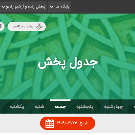
پایگاه ها
پخش زنده و آرشیو رادیو
پوشش فرکانسی
جدول پخش
چهارشنبه
پنجشنبه
جمعه
شنبه
یکشنبه
تاریخ:
۱۴۰۴/۰۳/۲۳