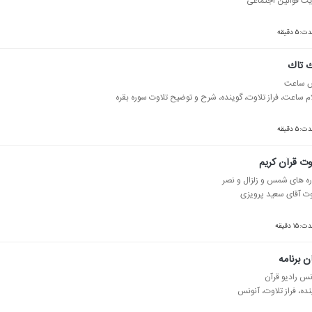
یت قوانین اجتماعی
ت:۵ دقیقه
ك تاك
 ساعت
ام ساعت، فراز تلاوت، گوینده، شرح و توضیح تلاوت سوره بقره
ت:۵ دقیقه
وت قرآن كریم
ه های شمس و زلزال و نصر
وت آقای سعید پرویزی
:۱۵ دقیقه
ن برنامه
نس رادیو قرآن
نده، فراز تلاوت، آنونس