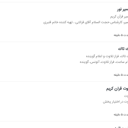
یر نور
یر قرآن كریم
یر، كارشناس حجت السلام آقای قرائتی ، تهیه كننده خانم قنبری
ت:۵ دقیقه
ك تاك
 تاك، فراز تلاوت و اعلام گوینده
ام ساعت، فراز تلاوت، آنونس، گوینده
ت:۵ دقیقه
وت قرآن كریم
وت
وت در اختیار پخش
ت:۵ دقیقه