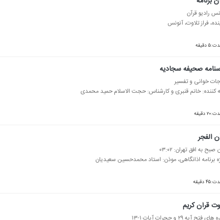
ن برنامه
نس رادیو قرآن
نده، فراز تلاوت، آنونس
ت:۵ دقیقه
نامه صحیفه سجادیه
جات خوانی و تفسیر
ه كننده: خانم قنبری و كارشناس: حجت الاسلام حمید محمدی
:۲۰ دقیقه
ن الفجر
 صبح به افق تهران: ۰۳:۰۲
ه برنامه اذانگاهی، موذن: استاد محمدحسین سعیدیان
:۴۵ دقیقه
وت قرآن كریم
ای فتح آیه ۲۹ و حجرات آیات ۱-۱۳